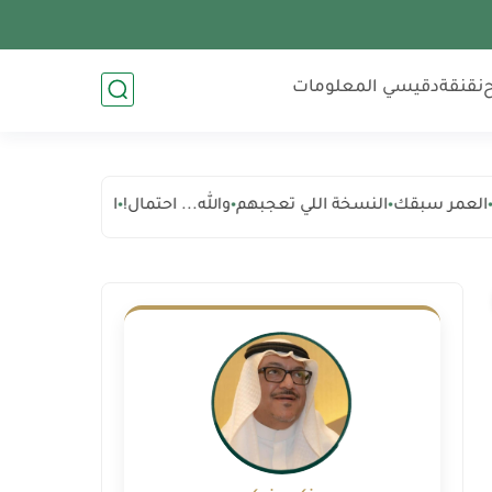
نقنقة
دقيسي المعلومات
مر سبقك
النسخة اللي تعجبهم
والله... احتمال!
ابدأ... والطريق يعل
•
•
•