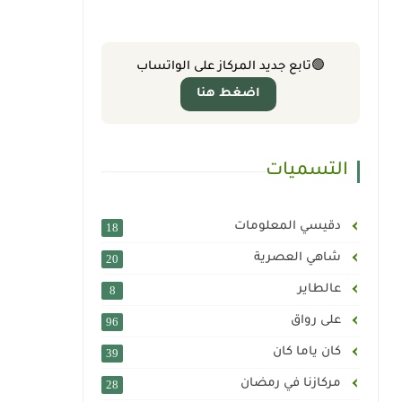
🟢
تابع جديد المركاز على الواتساب
اضغط هنا
التسميات
دقيسي المعلومات
18
شاهي العصرية
20
عالطاير
8
على رواق
96
كان ياما كان
39
مركازنا في رمضان
28