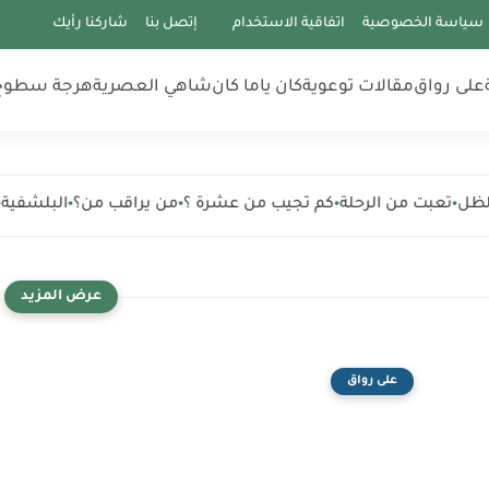
سياسة الخصوصية
اتفاقية الاستخدام
إتصل بنا
شاركنا رأيك
على رواق
مقالات توعوية
كان ياما كان
شاهي العصرية
هرجة سطوح
تعبت من الرحلة
كم تجيب من عشرة ؟
من يراقب من؟
البلشفية
الع
•
•
•
•
•
على رواق