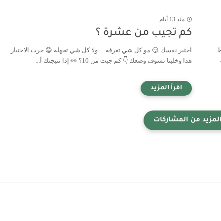
منذ 13 أيام
كم تجيب من عشرة ؟
ط
اختبر نفسك 😏 مو كل شي تعرفه… ولا كل شي تجهله 😄 جرب الاختبار
هذا وخلينا نشوف وضعك 👇 كم جبت من 10؟ 👀 إذا نتيجتك أ...