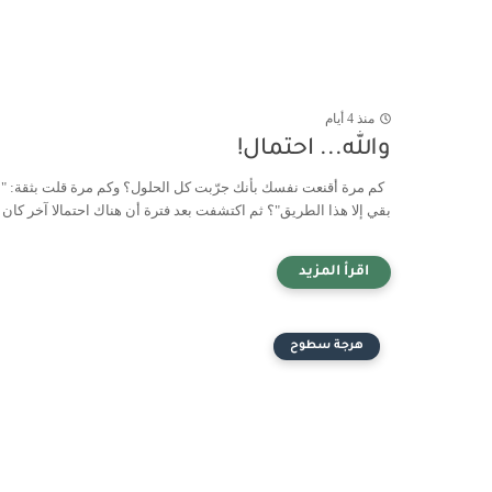
منذ 4 أيام
والله... احتمال!
كم مرة أقنعت نفسك بأنك جرّبت كل الحلول؟ وكم مرة قلت بثقة: "م
بقي إلا هذا الطريق"؟ ثم اكتشفت بعد فترة أن هناك احتمالا آخر كان أ.
هرجة سطوح