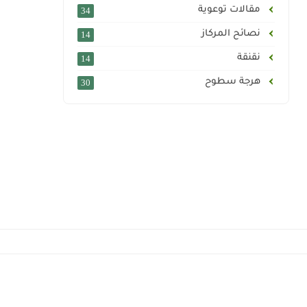
مقالات توعوية
34
نصائح المركاز
14
نقنقة
14
هرجة سطوح
30