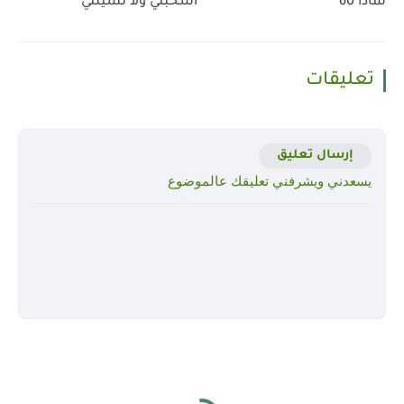
لماذا 60
أسحبني ولا تشيلني
تعليقات
إرسال تعليق
يسعدني ويشرفني تعليقك عالموضوع