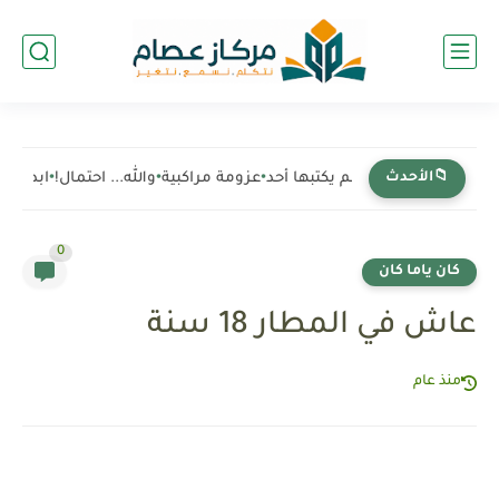
ة أرقام
•
📁الأحدث
قوانين لم يكتبها أحد
•
عزومة مراكبية
•
والله... احتمال!
•
ابدأ... وا
0
كان ياما كان
عاش في المطار 18 سنة
منذ عام