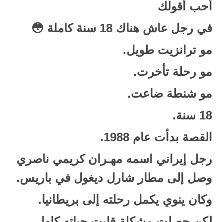
أحب أقولك
في رجل عاش هناك
18 سنة كاملة 😳
مو ترانزيت طويل.
مو رحلة تأخرت.
مو شنطة ضاعت.
18 سنة.
القصة بدأت عام
1988
.
رجل إيراني اسمه
مهـران كريمي ناصري
وصل إلى مطار شارل ديغول في باريس.
وكان ينوي يكمل رحلته إلى بريطانيا.
لكن حصلت مشكلة قلبت حياته كلها.